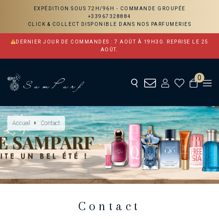
EXPÉDITION SOUS 72H/96H -
COMMANDE GROUPÉE
+33967328884
CLICK & COLLECT DISPONIBLE DANS NOS PARFUMERIES
DERNIER JOUR DE COMMANDES : 7 AOÛT À 19H30. REPRISE LE 25
AOÛT.
0
Accueil
Contact
Contact